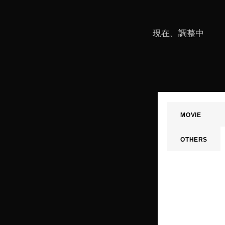
現在、調整中
MOVIE
OTHERS
2024
・十一
2023
・バラ