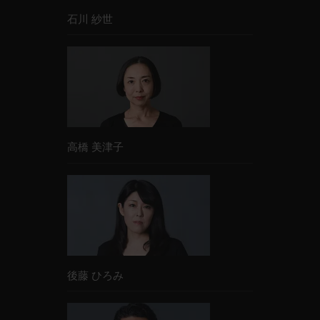
石川 紗世
高橋 美津子
後藤 ひろみ