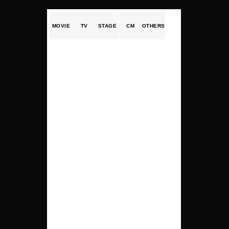
MOVIE
TV
STAGE
CM
OTHERS
2025
・津田寛治に撮休はない /
萱野孝幸
・フレイムユニオン /
阪元裕吾監督
・憧れdoll / /
みやび監督
・ネムルバカ /
阪元裕吾監督
2024
・シサム /
中尾浩之監督
・地球星人(エイリアン)は空想する /
松本佳
樹監督
2023
・ベイビーわるきゅーれ 2ベイビー /
阪元裕