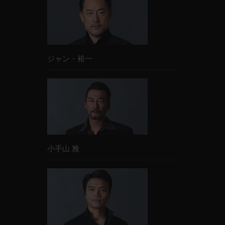
ジャン・裕一
小手山 雅