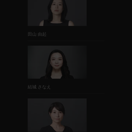
・忠臣蔵 -瑤泉院の陰謀- /
重光亨彦・津島
勝演出
TX
2005
田山 由起
・風のハルカ /
片岡敬司メイン演出
NHK
結城 さなえ