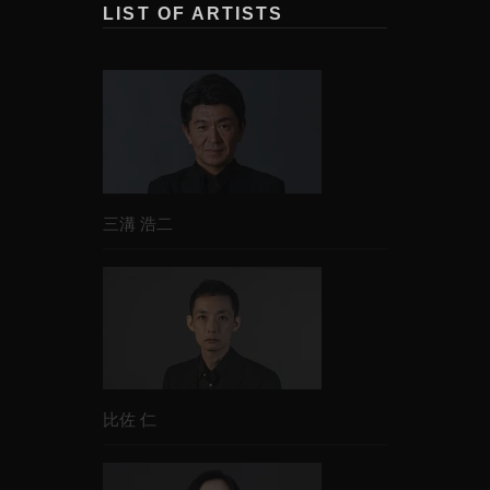
2013
LIST OF ARTISTS
・オリンピックの身代金 /
藤田明二演出
EX
・必殺仕事人2013 /
石原興演出
EX
・妻は、くの一 /
第2話 /
山下智彦演出
NHK
2012
・忠臣蔵 ～その義 その愛～ /
松原真吾・本
木克英演出
TX
三溝 浩二
・必殺仕事人2012 /
石原興演出
EX
・大奥 -誕生- /
金子 文紀演出
TBS
・純と愛 /
梛川善郎メイン演出
NHK
2010
・大仏開眼 /
田中健二演出
NHK
2009
比佐 仁
・落日燃ゆ /
猪崎宣昭演出
EX
2007