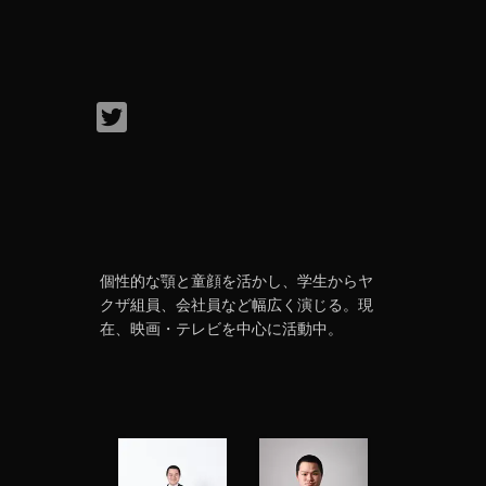
個性的な顎と童顔を活かし、学生からヤ
クザ組員、会社員など幅広く演じる。現
在、映画・テレビを中心に活動中。