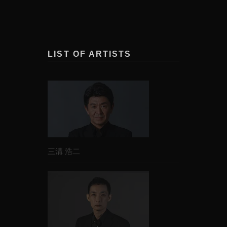
LIST OF ARTISTS
三溝 浩二