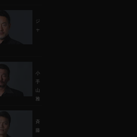
ジ
ャ
小
手
山
雅
斉
藤