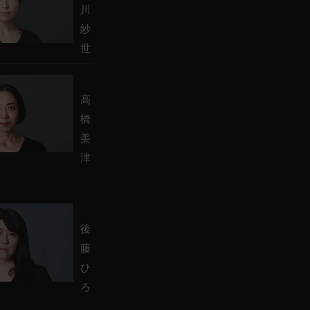
川
紗
世
高
橋
美
津
後
藤
ひ
ろ