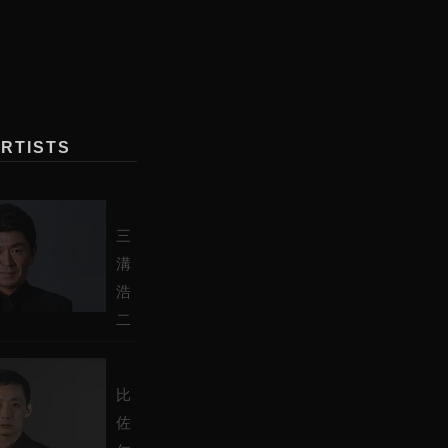
ARTISTS
三
溝
浩
二
比
佐