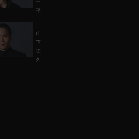
一
平
山
下
徳
久