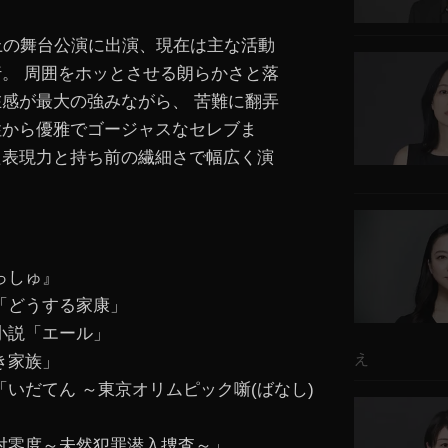
。
上の舞台公演に出演、現在は主な活動
。 周囲をホッとさせる朗らかさと落
感が最大の強みながら、 苦難に翻弄
性から優雅でゴージャスなセレブま
た表現力と持ち前の繊細さで幅広く演
っしゅ』
「どうする家康」
小説「エール」
え
き家族」
いだてん ～東京オリムピック噺(ばなし)
対零度～未然犯罪潜入捜査～」