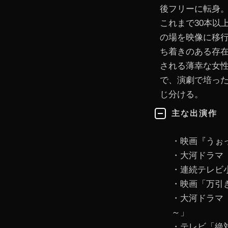
後フリーに転身
これまで30本以
の場を映像に移行
ち着きのある存在
される薄幸な女
で、演劇で培っ
じ分ける。
主な出演作
・映画『うぉ
・大河ドラマ
・連続テレビ
・映画「万引
・大河ドラマ「
～」
・テレビ「絶