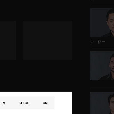
ン・裕一
TV
STAGE
CM