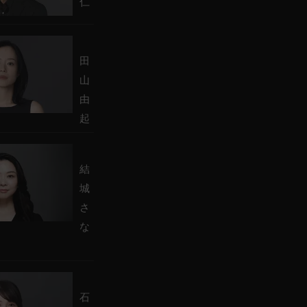
仁
田
山
由
起
結
城
さ
な
石