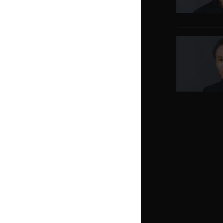
っしゅ /
岡﨑育之介監督
5月2日公開予
ありか /
上原三由樹監督
中のレストラン /
泉原航一監督
た鉢 /
宇賀那健一監督
ディング ハイ /
大九明子監督
は、取り扱い注意 /
佐藤東弥監督
の夫 /
河合勇人監督
～―幻に長崎を想う刻(とき)― /
松村克
の子 /
黒崎博監督