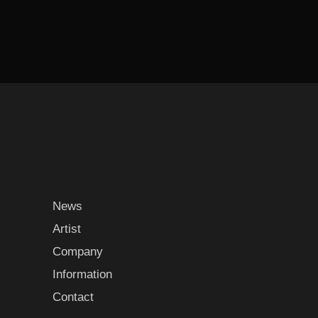
News
Artist
Company
Information
Contact