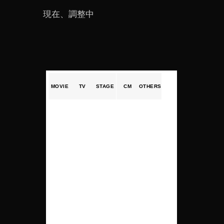
現在、調整中
MOVIE
TV
STAGE
CM
OTHERS
2025
・嗤う蟲 /
城定秀夫監督
2023
・レジェンド＆バタフライ /
大友啓史監督
2022
・ヘルドッグス /
大原田眞人監督